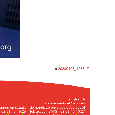
«
20230105_103847
orghandi
Etablissements et Services
nnes en situation de handicap physique et/ou social
2.51.40.45.25 - Tel. accueil SAVS : 02.51.40.40.27