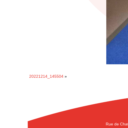
20221214_145504
»
Rue de Chat