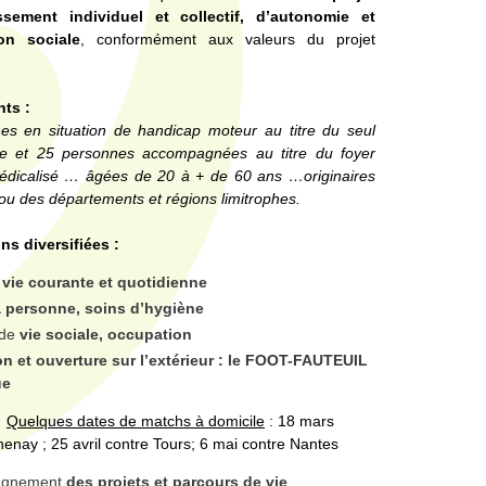
ssement individuel et collectif, d’autonomie et
ion sociale
, conformément aux valeurs du projet
nts :
es en situation de handicap moteur au titre du seul
ie et 25 personnes accompagnées au titre du foyer
édicalisé … â
gées de 20 à + de 60 ans
…originaires
u des départements et régions limitrophes.
ns diversifiées :
 vie courante et quotidienne
a personne, soins d’hygiène
 de
vie sociale, occupation
n et ouverture sur l’extérieur : le FOOT-FAUTEUIL
ue
Quelques dates de matchs à domicile
: 18 mars
henay ; 25 avril contre Tours; 6 mai contre Nantes
agnement
des projets et parcours de vie