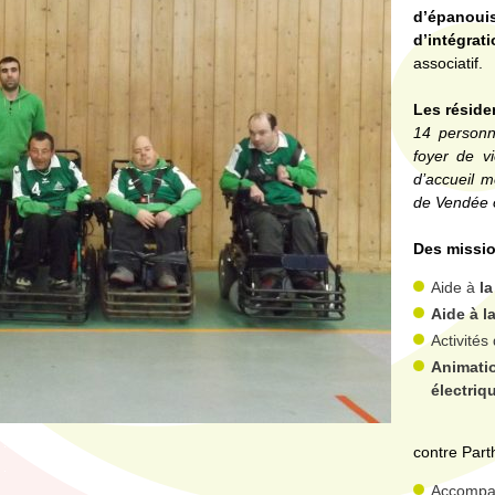
d’épanoui
d’intégrat
associatif.
Les réside
14 personn
foyer de v
d’accueil m
de Vendée o
Des missio
Aide à
la
Aide à l
Activités
Animatio
électriq
contre Part
Accomp