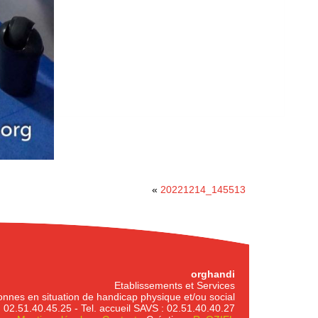
«
20221214_145513
orghandi
Etablissements et Services
nnes en situation de handicap physique et/ou social
2.51.40.45.25 - Tel. accueil SAVS : 02.51.40.40.27