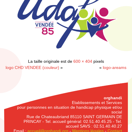
La taille originale est de
600 × 404
pixels
logo CHD VENDEE (couleur)
»
«
logo-areams
orghandi
Etablissements et Services
pour personnes en situation de handicap physique et/ou
social
Rue de Chateaubriand 85110 SAINT GERMAIN DE
PRINCAY - Tel. accueil général: 02.51.40.45.25 - Tel.
accueil SAVS : 02.51.40.40.27
Email :
accueil@orghandi.org
-
Mentions légales
-
Contact