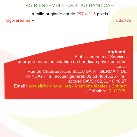
La taille originale est de
297 × 113
pixels
logo-areams
»
«
udaf-85
orghandi
Etablissements et Services
pour personnes en situation de handicap physique et/ou
social
Rue de Chateaubriand 85110 SAINT GERMAIN DE
PRINCAY - Tel. accueil général: 02.51.40.45.25 - Tel.
accueil SAVS : 02.51.40.40.27
Email :
accueil@orghandi.org
-
Mentions légales
-
Contact
- Création :
R. OZIEL