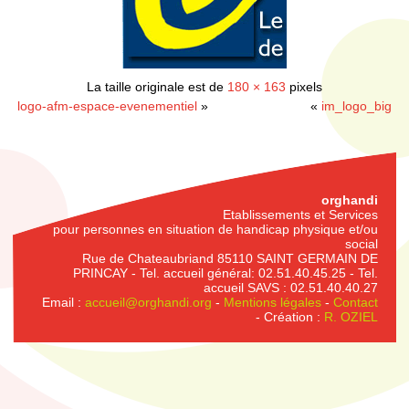
La taille originale est de
180 × 163
pixels
logo-afm-espace-evenementiel
»
«
im_logo_big
orghandi
Etablissements et Services
pour personnes en situation de handicap physique et/ou
social
Rue de Chateaubriand 85110 SAINT GERMAIN DE
PRINCAY - Tel. accueil général: 02.51.40.45.25 - Tel.
accueil SAVS : 02.51.40.40.27
Email :
accueil@orghandi.org
-
Mentions légales
-
Contact
- Création :
R. OZIEL