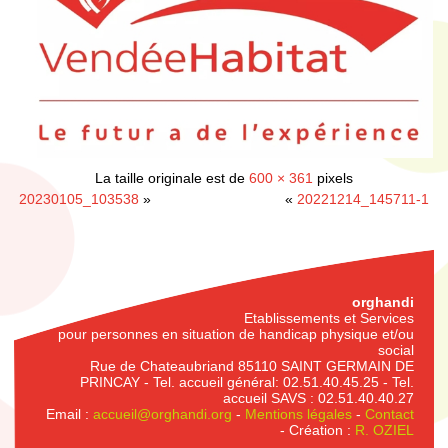
La taille originale est de
600 × 361
pixels
20230105_103538
»
«
20221214_145711-1
orghandi
Etablissements et Services
pour personnes en situation de handicap physique et/ou
social
Rue de Chateaubriand 85110 SAINT GERMAIN DE
PRINCAY - Tel. accueil général: 02.51.40.45.25 - Tel.
accueil SAVS : 02.51.40.40.27
Email :
accueil@orghandi.org
-
Mentions légales
-
Contact
- Création :
R. OZIEL