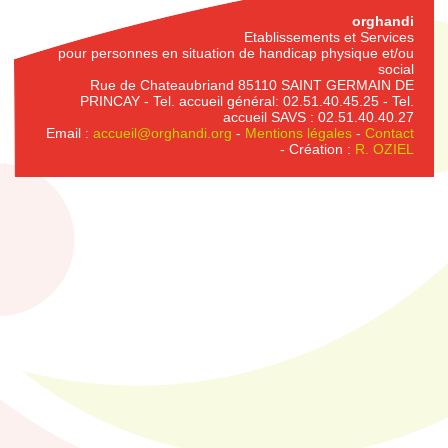
orghandi
Etablissements et Services
pour personnes en situation de handicap physique et/ou
social
Rue de Chateaubriand 85110 SAINT GERMAIN DE
PRINCAY - Tel. accueil général: 02.51.40.45.25 - Tel.
accueil SAVS : 02.51.40.40.27
Email :
accueil@orghandi.org
-
Mentions légales
-
Contact
- Création :
R. OZIEL