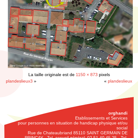
La taille originale est de
1150 × 873
pixels
plandeslieux3
»
«
plandeslieux
orghandi
Etablissements et Services
pour personnes en situation de handicap physique et/ou
social
Rue de Chateaubriand 85110 SAINT GERMAIN DE
PRINCAY - Tel. accueil général: 02.51.40.45.25 - Tel.